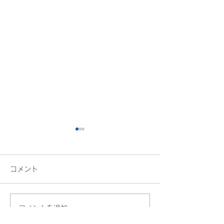
達人になるのは
業
コメント
脱毛学会
患者さんからよく
す。 「何か良い
でしょうか？」 
コメントを追加…
したい時、病気を