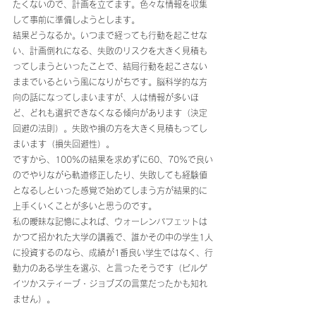
たくないので、計画を立てます。色々な情報を収集
して事前に準備しようとします。
結果どうなるか。いつまで経っても行動を起こせな
い、計画倒れになる、失敗のリスクを大きく見積も
ってしまうといったことで、結局行動を起こさない
ままでいるという風になりがちです。脳科学的な方
向の話になってしまいますが、人は情報が多いほ
ど、どれも選択できなくなる傾向があります（決定
回避の法則）。失敗や損の方を大きく見積もってし
まいます（損失回避性）。
ですから、100%の結果を求めずに60、70%で良い
のでやりながら軌道修正したり、失敗しても経験値
となるしといった感覚で始めてしまう方が結果的に
上手くいくことが多いと思うのです。
私の曖昧な記憶によれば、ウォーレンバフェットは
かつて招かれた大学の講義で、誰かその中の学生1人
に投資するのなら、成績が1番良い学生ではなく、行
動力のある学生を選ぶ、と言ったそうです（ビルゲ
イツかスティーブ・ジョブズの言葉だったかも知れ
ません）。